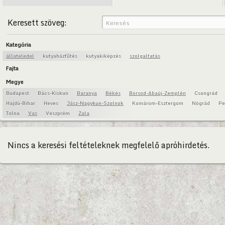
Keresett szöveg:
Kategória
állateledel
kutyaházfűtés
kutyakiképzés
szolgaltatás
Fajta
Megye
Budapest
Bács-Kiskun
Baranya
Békés
Borsod-Abaúj-Zemplén
Csongrád
Hajdú-Bihar
Heves
Jász-Nagykun-Szolnok
Komárom-Esztergom
Nógrád
Pe
Tolna
Vas
Veszprém
Zala
Nincs a keresési feltételeknek megfelelő apróhirdetés.