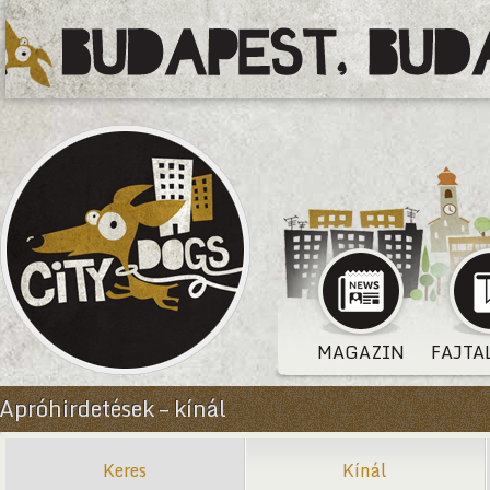
MAGAZIN
FAJTA
Apróhirdetések – kínál
Keres
Kínál