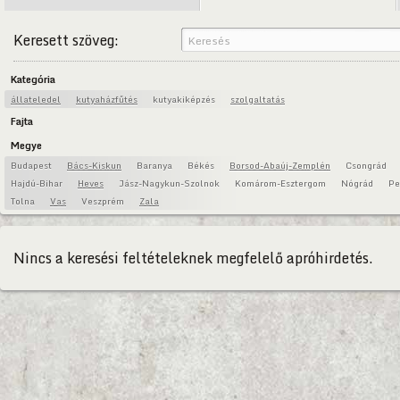
Keresett szöveg:
Kategória
állateledel
kutyaházfűtés
kutyakiképzés
szolgaltatás
Fajta
Megye
Budapest
Bács-Kiskun
Baranya
Békés
Borsod-Abaúj-Zemplén
Csongrád
Hajdú-Bihar
Heves
Jász-Nagykun-Szolnok
Komárom-Esztergom
Nógrád
Pe
Tolna
Vas
Veszprém
Zala
Nincs a keresési feltételeknek megfelelő apróhirdetés.