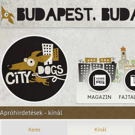
MAGAZIN
FAJTA
Apróhirdetések – kínál
Keres
Kínál