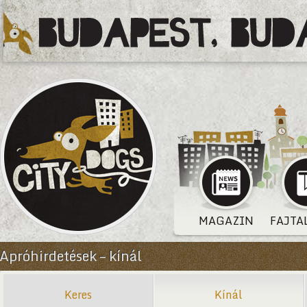
MAGAZIN
FAJTA
Apróhirdetések – kínál
Keres
Kínál