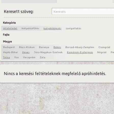
Keresett szöveg:
Kategória
állateledel
kutyaházfűtés
kutyakiképzés
szolgaltatás
Fajta
Megye
Budapest
Bács-Kiskun
Baranya
Békés
Borsod-Abaúj-Zemplén
Csongrád
Hajdú-Bihar
Heves
Jász-Nagykun-Szolnok
Komárom-Esztergom
Nógrád
Pe
Tolna
Vas
Veszprém
Zala
Nincs a keresési feltételeknek megfelelő apróhirdetés.