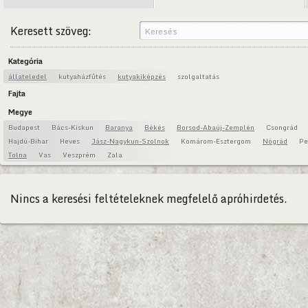
Keresett szöveg:
Kategória
állateledel
kutyaházfűtés
kutyakiképzés
szolgaltatás
Fajta
Megye
Budapest
Bács-Kiskun
Baranya
Békés
Borsod-Abaúj-Zemplén
Csongrád
Hajdú-Bihar
Heves
Jász-Nagykun-Szolnok
Komárom-Esztergom
Nógrád
Pe
Tolna
Vas
Veszprém
Zala
Nincs a keresési feltételeknek megfelelő apróhirdetés.