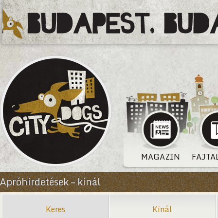
MAGAZIN
FAJTA
Apróhirdetések – kínál
Keres
Kínál