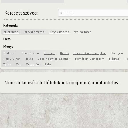
Keresett szöveg:
Kategória
állateledel
kutyaházfűtés
kutyakiképzés
szolgaltatás
Fajta
Megye
Budapest
Bács-Kiskun
Baranya
Békés
Borsod-Abaúj-Zemplén
Csongrád
Hajdú-Bihar
Heves
Jász-Nagykun-Szolnok
Komárom-Esztergom
Nógrád
Pe
Tolna
Vas
Veszprém
Zala
Nincs a keresési feltételeknek megfelelő apróhirdetés.