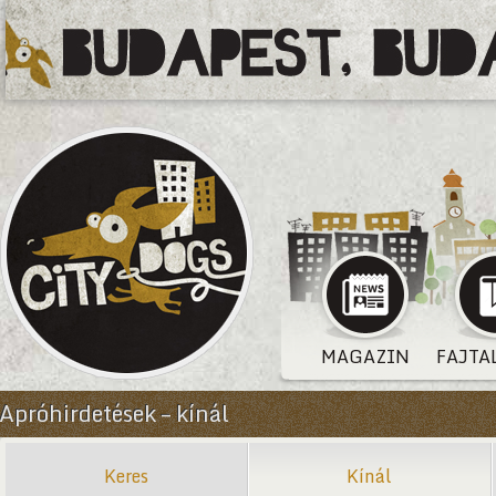
MAGAZIN
FAJTA
Apróhirdetések – kínál
Keres
Kínál