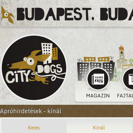
MAGAZIN
FAJTA
Apróhirdetések – kínál
Keres
Kínál