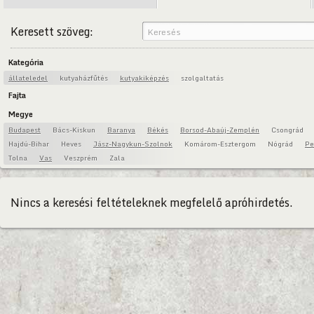
Keresett szöveg:
Kategória
állateledel
kutyaházfűtés
kutyakiképzés
szolgaltatás
Fajta
Megye
Budapest
Bács-Kiskun
Baranya
Békés
Borsod-Abaúj-Zemplén
Csongrád
Hajdú-Bihar
Heves
Jász-Nagykun-Szolnok
Komárom-Esztergom
Nógrád
Pe
Tolna
Vas
Veszprém
Zala
Nincs a keresési feltételeknek megfelelő apróhirdetés.