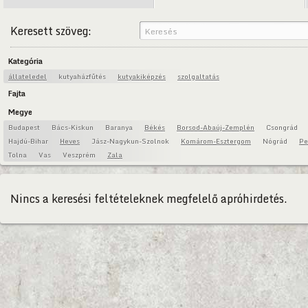
Keresett szöveg:
Kategória
állateledel
kutyaházfűtés
kutyakiképzés
szolgaltatás
Fajta
Megye
Budapest
Bács-Kiskun
Baranya
Békés
Borsod-Abaúj-Zemplén
Csongrád
Hajdú-Bihar
Heves
Jász-Nagykun-Szolnok
Komárom-Esztergom
Nógrád
Pe
Tolna
Vas
Veszprém
Zala
Nincs a keresési feltételeknek megfelelő apróhirdetés.