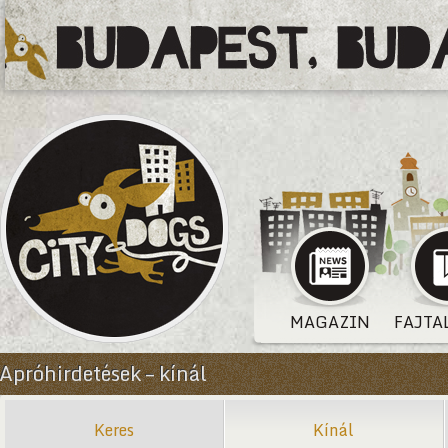
MAGAZIN
FAJTA
Apróhirdetések – kínál
Keres
Kínál