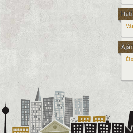
Heti
Vár
Ajá
Éle