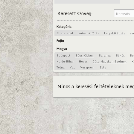
Keresett szöveg:
Kategória
állateledel
kutyaházfűtés
kutyakiképzés
sz
Fajta
Megye
Budapest
Bács-Kiskun
Baranya
Békés
Bo
Hajdú-Bihar
Heves
Jász-Nagykun-Szolnok
K
Tolna
Vas
Veszprém
Zala
Nincs a keresési feltételeknek meg