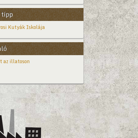
 tipp
osi Kutyák Iskolája
nló
t az illatoson