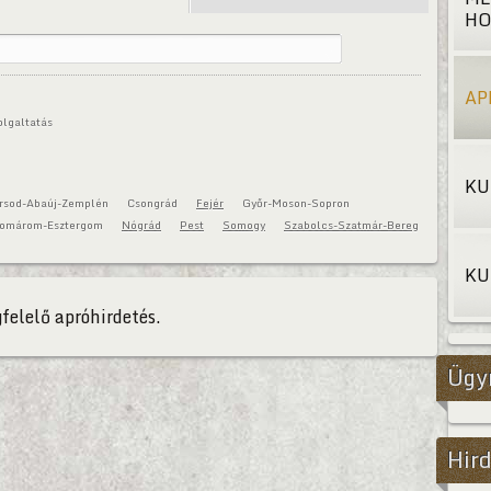
HO
AP
olgaltatás
KU
rsod-Abaúj-Zemplén
Csongrád
Fejér
Győr-Moson-Sopron
omárom-Esztergom
Nógrád
Pest
Somogy
Szabolcs-Szatmár-Bereg
KU
felelő apróhirdetés.
Ügy
Hird