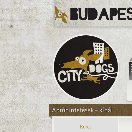
CityDogs
Apróhirdetések – kínál
Keres