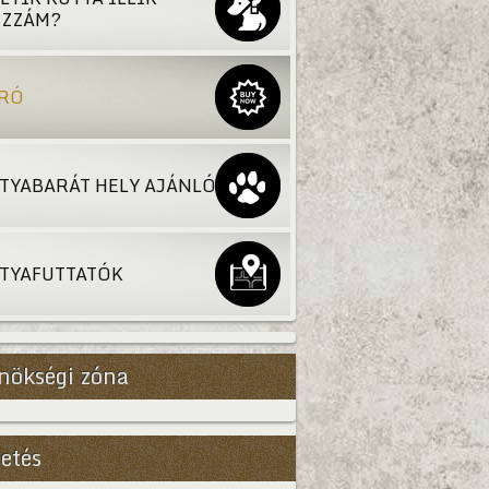
ZZÁM?
RÓ
TYABARÁT HELY AJÁNLÓ
TYAFUTTATÓK
nökségi zóna
etés