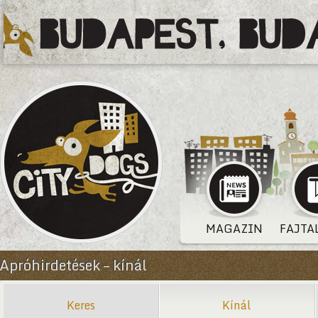
MAGAZIN
FAJTA
Apróhirdetések – kínál
Keres
Kínál