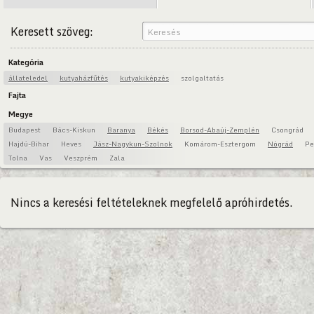
Keresett szöveg:
Kategória
állateledel
kutyaházfűtés
kutyakiképzés
szolgaltatás
Fajta
Megye
Budapest
Bács-Kiskun
Baranya
Békés
Borsod-Abaúj-Zemplén
Csongrád
Hajdú-Bihar
Heves
Jász-Nagykun-Szolnok
Komárom-Esztergom
Nógrád
Pe
Tolna
Vas
Veszprém
Zala
Nincs a keresési feltételeknek megfelelő apróhirdetés.