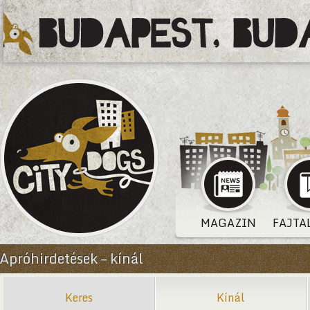
MAGAZIN
FAJTA
Apróhirdetések – kínál
Keres
Kínál