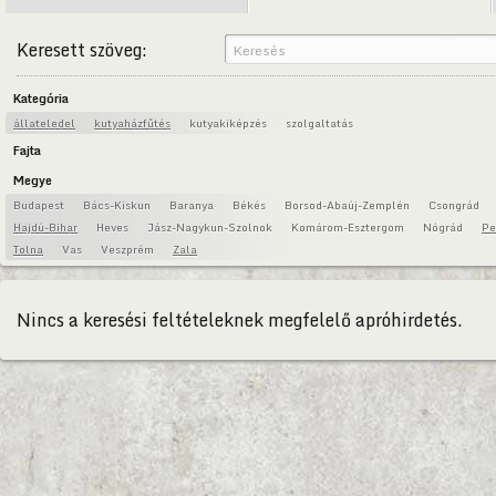
Keresett szöveg:
Kategória
állateledel
kutyaházfűtés
kutyakiképzés
szolgaltatás
Fajta
Megye
Budapest
Bács-Kiskun
Baranya
Békés
Borsod-Abaúj-Zemplén
Csongrád
Hajdú-Bihar
Heves
Jász-Nagykun-Szolnok
Komárom-Esztergom
Nógrád
Pe
Tolna
Vas
Veszprém
Zala
Nincs a keresési feltételeknek megfelelő apróhirdetés.