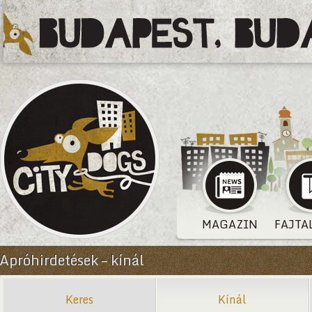
MAGAZIN
FAJTA
Apróhirdetések – kínál
Keres
Kínál