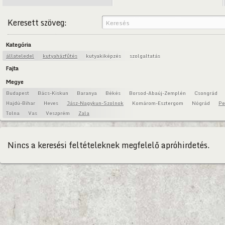
Keresett szöveg:
Kategória
állateledel
kutyaházfűtés
kutyakiképzés
szolgaltatás
Fajta
Megye
Budapest
Bács-Kiskun
Baranya
Békés
Borsod-Abaúj-Zemplén
Csongrád
Hajdú-Bihar
Heves
Jász-Nagykun-Szolnok
Komárom-Esztergom
Nógrád
Pe
Tolna
Vas
Veszprém
Zala
Nincs a keresési feltételeknek megfelelő apróhirdetés.