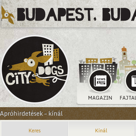
MAGAZIN
FAJTA
Apróhirdetések – kínál
Keres
Kínál