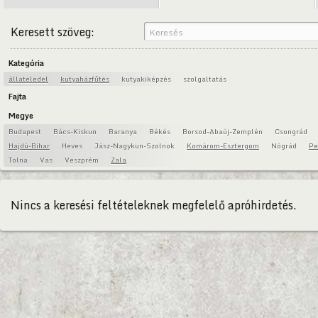
Keresett szöveg:
Kategória
állateledel
kutyaházfűtés
kutyakiképzés
szolgaltatás
Fajta
Megye
Budapest
Bács-Kiskun
Baranya
Békés
Borsod-Abaúj-Zemplén
Csongrád
Hajdú-Bihar
Heves
Jász-Nagykun-Szolnok
Komárom-Esztergom
Nógrád
Pe
Tolna
Vas
Veszprém
Zala
Nincs a keresési feltételeknek megfelelő apróhirdetés.