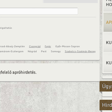
HO
AP
olgaltatás
KU
rsod-Abaúj-Zemplén
Csongrád
Fejér
Győr-Moson-Sopron
omárom-Esztergom
Nógrád
Pest
Somogy
Szabolcs-Szatmár-Bereg
KU
felelő apróhirdetés.
Ügy
Hird