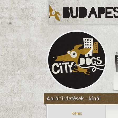
CityDogs
Apróhirdetések – kínál
Keres