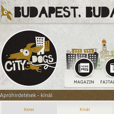
MAGAZIN
FAJTA
Apróhirdetések – kínál
Keres
Kínál