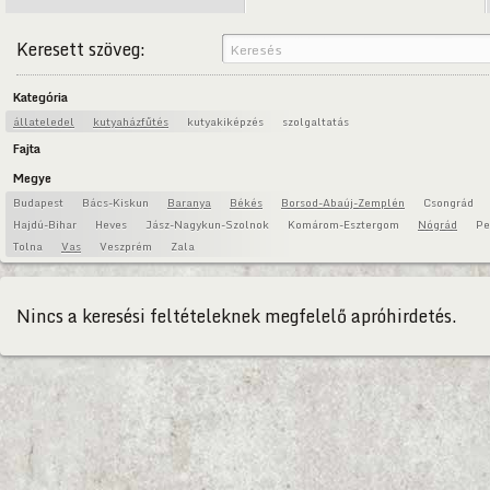
Keresett szöveg:
Kategória
állateledel
kutyaházfűtés
kutyakiképzés
szolgaltatás
Fajta
Megye
Budapest
Bács-Kiskun
Baranya
Békés
Borsod-Abaúj-Zemplén
Csongrád
Hajdú-Bihar
Heves
Jász-Nagykun-Szolnok
Komárom-Esztergom
Nógrád
Pe
Tolna
Vas
Veszprém
Zala
Nincs a keresési feltételeknek megfelelő apróhirdetés.