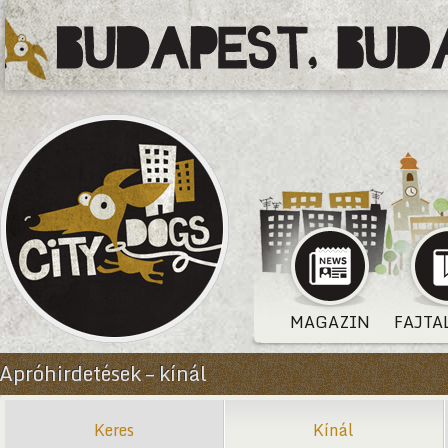
MAGAZIN
FAJTA
Apróhirdetések – kínál
Keres
Kínál