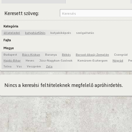
Keresett szöveg:
Kategória
állateledel
kutyaházfűtés
kutyakiképzés
szolgaltatás
Fajta
Megye
Budapest
Bács-Kiskun
Baranya
Békés
Borsod-Abaúj-Zemplén
Csongrád
Hajdú-Bihar
Heves
Jász-Nagykun-Szolnok
Komárom-Esztergom
Nógrád
Pe
Tolna
Vas
Veszprém
Zala
Nincs a keresési feltételeknek megfelelő apróhirdetés.