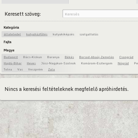
Keresett szöveg:
Kategória
állateledel
kutyaházfűtés
kutyakiképzés
szolgaltatás
Fajta
Megye
Budapest
Bács-Kiskun
Baranya
Békés
Borsod-Abaúj-Zemplén
Csongrád
Hajdú-Bihar
Heves
Jász-Nagykun-Szolnok
Komárom-Esztergom
Nógrád
Pe
Tolna
Vas
Veszprém
Zala
Nincs a keresési feltételeknek megfelelő apróhirdetés.