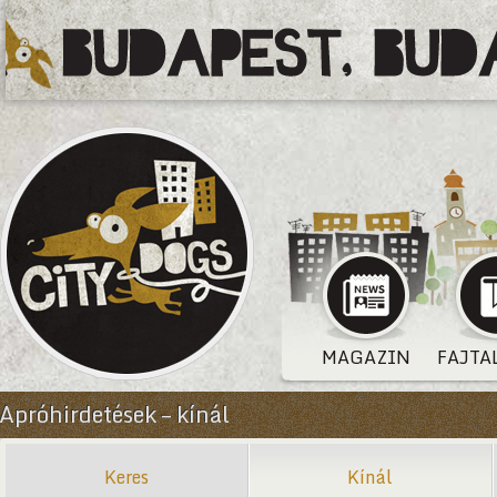
MAGAZIN
FAJTA
Apróhirdetések – kínál
Keres
Kínál