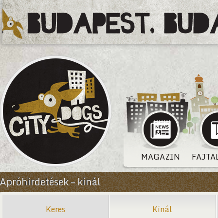
MAGAZIN
FAJTA
Apróhirdetések – kínál
Keres
Kínál