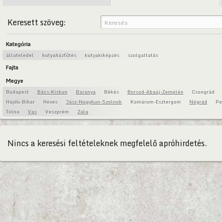
Keresett szöveg:
Kategória
állateledel
kutyaházfűtés
kutyakiképzés
szolgaltatás
Fajta
Megye
Budapest
Bács-Kiskun
Baranya
Békés
Borsod-Abaúj-Zemplén
Csongrád
Hajdú-Bihar
Heves
Jász-Nagykun-Szolnok
Komárom-Esztergom
Nógrád
Pe
Tolna
Vas
Veszprém
Zala
Nincs a keresési feltételeknek megfelelő apróhirdetés.