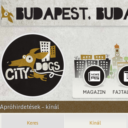
MAGAZIN
FAJTA
Apróhirdetések – kínál
Keres
Kínál