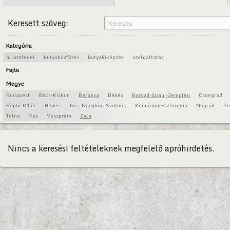
Keresett szöveg:
Kategória
állateledel
kutyaházfűtés
kutyakiképzés
szolgaltatás
Fajta
Megye
Budapest
Bács-Kiskun
Baranya
Békés
Borsod-Abaúj-Zemplén
Csongrád
Hajdú-Bihar
Heves
Jász-Nagykun-Szolnok
Komárom-Esztergom
Nógrád
Pe
Tolna
Vas
Veszprém
Zala
Nincs a keresési feltételeknek megfelelő apróhirdetés.