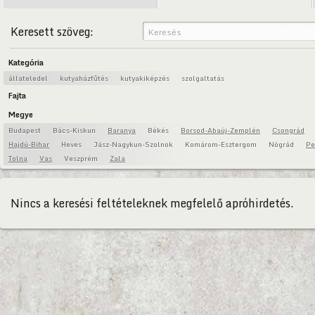
Keresett szöveg:
Kategória
állateledel
kutyaházfűtés
kutyakiképzés
szolgaltatás
Fajta
Megye
Budapest
Bács-Kiskun
Baranya
Békés
Borsod-Abaúj-Zemplén
Csongrád
Hajdú-Bihar
Heves
Jász-Nagykun-Szolnok
Komárom-Esztergom
Nógrád
Pe
Tolna
Vas
Veszprém
Zala
Nincs a keresési feltételeknek megfelelő apróhirdetés.