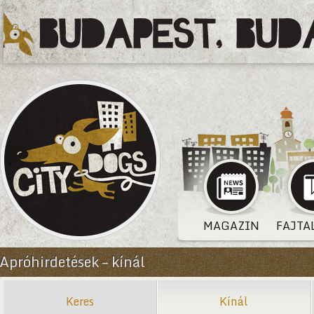
MAGAZIN
FAJTA
Apróhirdetések – kínál
Keres
Kínál