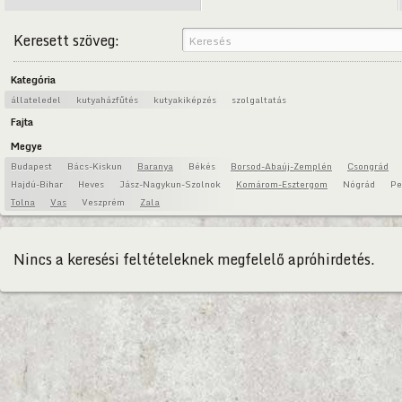
Keresett szöveg:
Kategória
állateledel
kutyaházfűtés
kutyakiképzés
szolgaltatás
Fajta
Megye
Budapest
Bács-Kiskun
Baranya
Békés
Borsod-Abaúj-Zemplén
Csongrád
Hajdú-Bihar
Heves
Jász-Nagykun-Szolnok
Komárom-Esztergom
Nógrád
Pe
Tolna
Vas
Veszprém
Zala
Nincs a keresési feltételeknek megfelelő apróhirdetés.