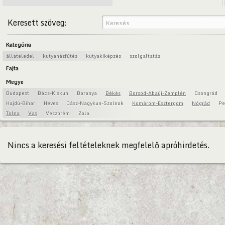
Keresett szöveg:
Kategória
állateledel
kutyaházfűtés
kutyakiképzés
szolgaltatás
Fajta
Megye
Budapest
Bács-Kiskun
Baranya
Békés
Borsod-Abaúj-Zemplén
Csongrád
Hajdú-Bihar
Heves
Jász-Nagykun-Szolnok
Komárom-Esztergom
Nógrád
Pe
Tolna
Vas
Veszprém
Zala
Nincs a keresési feltételeknek megfelelő apróhirdetés.