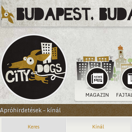
MAGAZIN
FAJTA
Apróhirdetések – kínál
Keres
Kínál