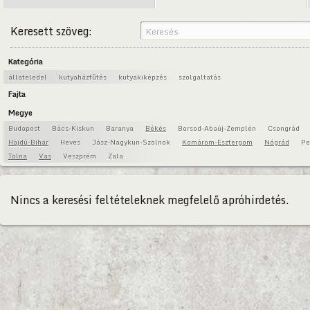
Keresett szöveg:
Kategória
állateledel
kutyaházfűtés
kutyakiképzés
szolgaltatás
Fajta
Megye
Budapest
Bács-Kiskun
Baranya
Békés
Borsod-Abaúj-Zemplén
Csongrád
Hajdú-Bihar
Heves
Jász-Nagykun-Szolnok
Komárom-Esztergom
Nógrád
Pe
Tolna
Vas
Veszprém
Zala
Nincs a keresési feltételeknek megfelelő apróhirdetés.