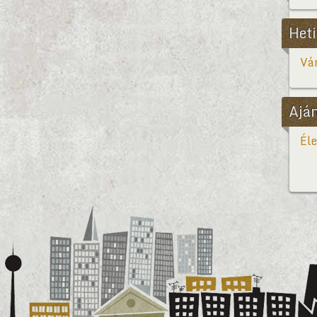
Heti
Vár
Ajá
Éle