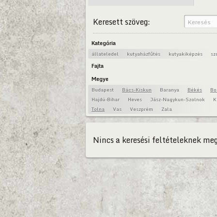
Keresett szöveg:
Kategória
állateledel
kutyaházfűtés
kutyakiképzés
sz
Fajta
Megye
Budapest
Bács-Kiskun
Baranya
Békés
Bo
Hajdú-Bihar
Heves
Jász-Nagykun-Szolnok
K
Tolna
Vas
Veszprém
Zala
Nincs a keresési feltételeknek meg