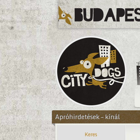
CityDogs
Apróhirdetések – kínál
Keres