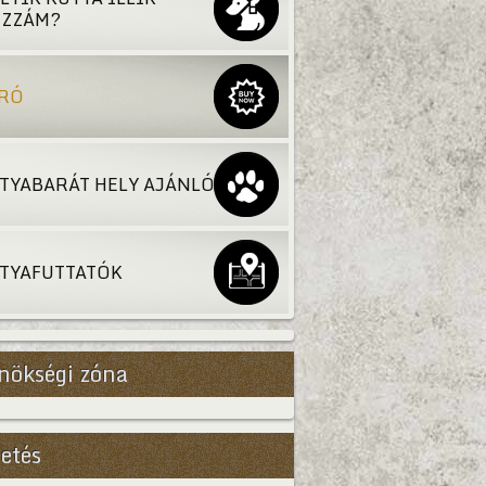
ZZÁM?
RÓ
TYABARÁT HELY AJÁNLÓ
TYAFUTTATÓK
nökségi zóna
etés