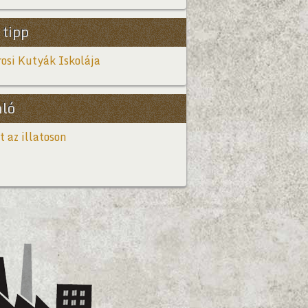
 tipp
osi Kutyák Iskolája
nló
t az illatoson