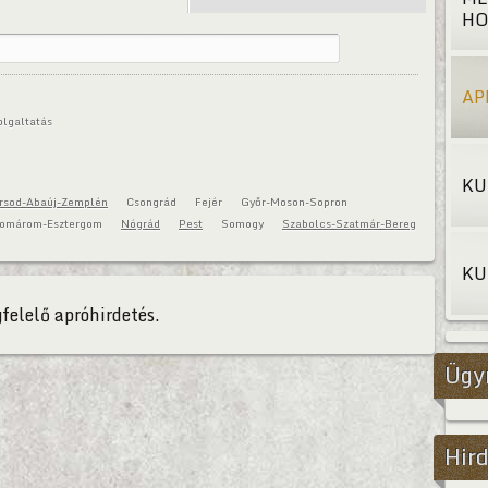
HO
AP
olgaltatás
KU
rsod-Abaúj-Zemplén
Csongrád
Fejér
Győr-Moson-Sopron
omárom-Esztergom
Nógrád
Pest
Somogy
Szabolcs-Szatmár-Bereg
KU
felelő apróhirdetés.
Ügy
Hird