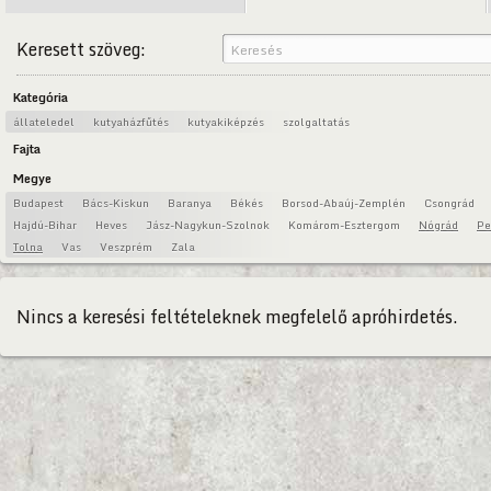
Keresett szöveg:
Kategória
állateledel
kutyaházfűtés
kutyakiképzés
szolgaltatás
Fajta
Megye
Budapest
Bács-Kiskun
Baranya
Békés
Borsod-Abaúj-Zemplén
Csongrád
Hajdú-Bihar
Heves
Jász-Nagykun-Szolnok
Komárom-Esztergom
Nógrád
Pe
Tolna
Vas
Veszprém
Zala
Nincs a keresési feltételeknek megfelelő apróhirdetés.