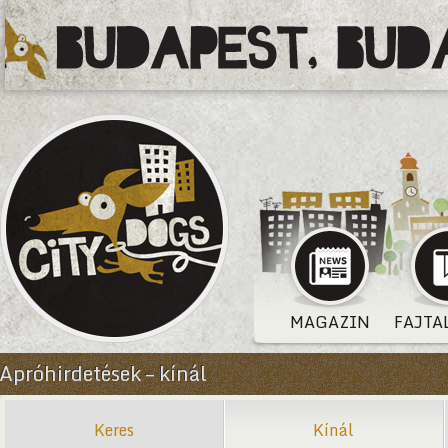
MAGAZIN
FAJTA
Apróhirdetések – kínál
Keres
Kínál