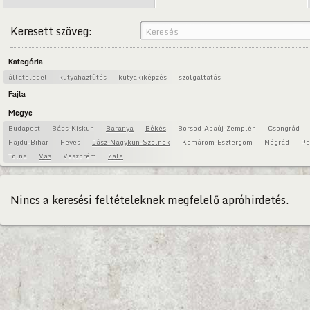
Keresett szöveg:
Kategória
állateledel
kutyaházfűtés
kutyakiképzés
szolgaltatás
Fajta
Megye
Budapest
Bács-Kiskun
Baranya
Békés
Borsod-Abaúj-Zemplén
Csongrád
Hajdú-Bihar
Heves
Jász-Nagykun-Szolnok
Komárom-Esztergom
Nógrád
Pe
Tolna
Vas
Veszprém
Zala
Nincs a keresési feltételeknek megfelelő apróhirdetés.