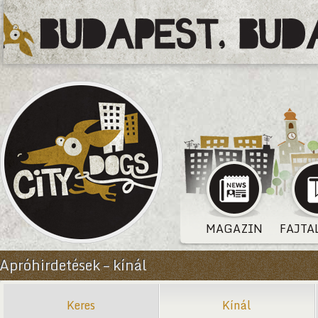
MAGAZIN
FAJTA
Apróhirdetések – kínál
Keres
Kínál