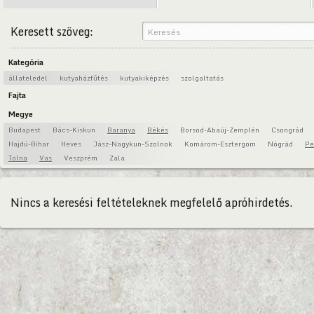
Keresett szöveg:
Kategória
állateledel
kutyaházfűtés
kutyakiképzés
szolgaltatás
Fajta
Megye
Budapest
Bács-Kiskun
Baranya
Békés
Borsod-Abaúj-Zemplén
Csongrád
Hajdú-Bihar
Heves
Jász-Nagykun-Szolnok
Komárom-Esztergom
Nógrád
Pe
Tolna
Vas
Veszprém
Zala
Nincs a keresési feltételeknek megfelelő apróhirdetés.