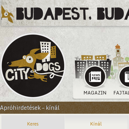
MAGAZIN
FAJTA
Apróhirdetések – kínál
Keres
Kínál