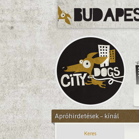
CityDogs
Apróhirdetések – kínál
Keres