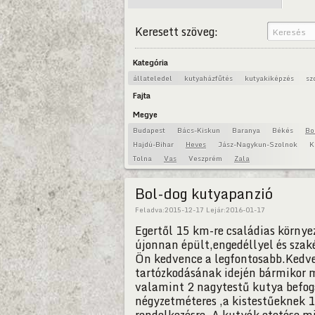
Keresett szöveg:
Kategória
állateledel
kutyaházfűtés
kutyakiképzés
sz
Fajta
Megye
Budapest
Bács-Kiskun
Baranya
Békés
Bo
Hajdú-Bihar
Heves
Jász-Nagykun-Szolnok
K
Tolna
Vas
Veszprém
Zala
Bol-dog kutyapanzió
Feladva:
2015-12-17
Lejár:
2016-01-17
Egertől 15 km-re családias körny
újonnan épült,engedéllyel és szak
Ön kedvence a legfontosabb.Kedve
tartózkodásának idején bármikor m
valamint 2 nagytestű kutya befo
négyzetméteres ,a kistestűeknek 1