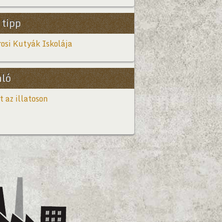
 tipp
osi Kutyák Iskolája
nló
t az illatoson