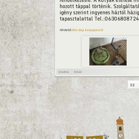
rendelkezésre. A kutyák etetése mi
hozott táppal történik. Szolgáltatá
igény szerint ingyenes háztól házi
tapasztalattal Tel.:06306808724
Hirdető:
Bol-dog kutyapanzió
eladva
kínál
32