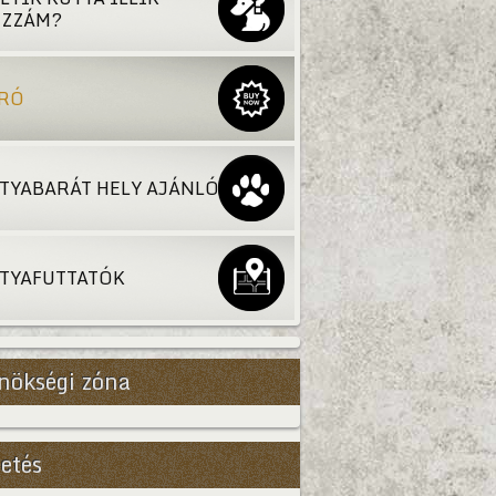
ZZÁM?
RÓ
TYABARÁT HELY AJÁNLÓ
TYAFUTTATÓK
nökségi zóna
etés