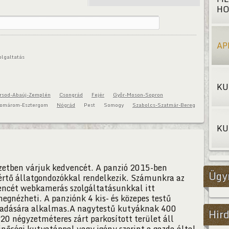
HO
AP
olgaltatás
KU
rsod-Abaúj-Zemplén
Csongrád
Fejér
Győr-Moson-Sopron
omárom-Esztergom
Nógrád
Pest
Somogy
Szabolcs-Szatmár-Bereg
KU
ezetben várjuk kedvencét. A panzió 2015-ben
Ügy
értő állatgondozókkal rendelkezik. Számunkra az
ncét webkamerás szolgáltatásunkkal itt
egnézheti. A panziónk 4 kis- és közepes testű
gadására alkalmas.A nagytestű kutyáknak 400
Hird
20 négyzetméteres zárt parkosított terület áll