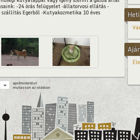
nőségi kutyatáppal vagy igény szerint a gazda által
saink: -24 órás felügyelet -állatorvosi ellátás -
g szállítás Egerből -Kutyakozmetika 10 éves
Heti
Vár
Ajá
Éle
apróhirdetést
mutasson az oldalon