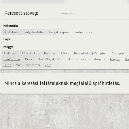
Keresett szöveg:
Kategória
állateledel
kutyaházfűtés
kutyakiképzés
szolgaltatás
Fajta
Megye
Budapest
Bács-Kiskun
Baranya
Békés
Borsod-Abaúj-Zemplén
Csongrád
Hajdú-Bihar
Heves
Jász-Nagykun-Szolnok
Komárom-Esztergom
Nógrád
Pe
Tolna
Vas
Veszprém
Zala
Nincs a keresési feltételeknek megfelelő apróhirdetés.