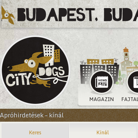
MAGAZIN
FAJTA
Apróhirdetések – kínál
Keres
Kínál