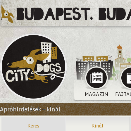
MAGAZIN
FAJTA
Apróhirdetések – kínál
Keres
Kínál