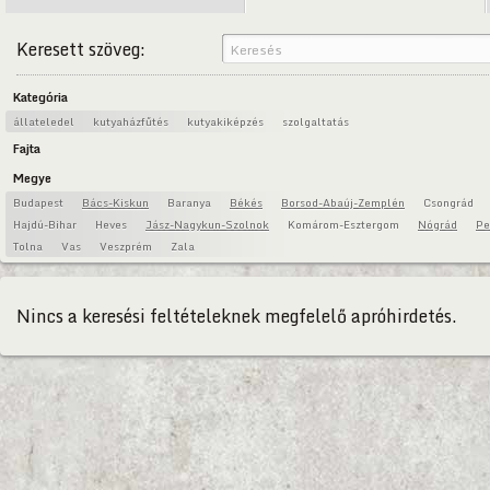
Keresett szöveg:
Kategória
állateledel
kutyaházfűtés
kutyakiképzés
szolgaltatás
Fajta
Megye
Budapest
Bács-Kiskun
Baranya
Békés
Borsod-Abaúj-Zemplén
Csongrád
Hajdú-Bihar
Heves
Jász-Nagykun-Szolnok
Komárom-Esztergom
Nógrád
Pe
Tolna
Vas
Veszprém
Zala
Nincs a keresési feltételeknek megfelelő apróhirdetés.