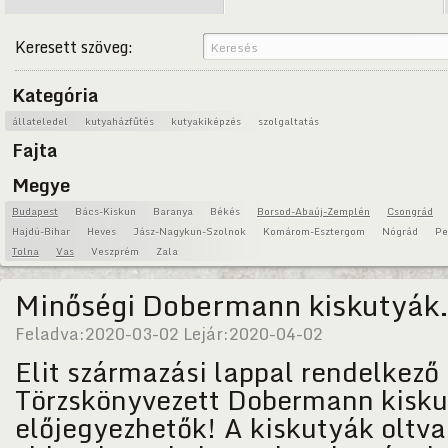
Keresett szöveg:
Kategória
állateledel
kutyaházfűtés
kutyakiképzés
szolgaltatás
Fajta
Megye
Budapest
Bács-Kiskun
Baranya
Békés
Borsod-Abaúj-Zemplén
Csongrád
Hajdú-Bihar
Heves
Jász-Nagykun-Szolnok
Komárom-Esztergom
Nógrád
Pe
Tolna
Vas
Veszprém
Zala
Minőségi Dobermann kiskutyák
Feladva:
2020-03-02
Lejár:
2020-04-02
Elit származási lappal rendelkező 
Törzskönyvezett Dobermann kisk
előjegyezhetők! A kiskutyák oltva,