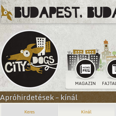
MAGAZIN
FAJTA
Apróhirdetések – kínál
Keres
Kínál