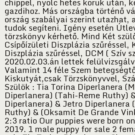
chippel, nyolc hetes koruk után, k
gazdihoz. Más országba történő vá
ország szabályai szerint utazhat, 
tudok segíteni. Igény esetén Útle
törzskönyv kérhető. Mind Két szül
Csípőízületi Diszplázia szűréssel, 
Diszplázia szűréssel, DCM ( Szív s
2020.02.03.án lettek felülvizsgál
Valamint 14 féle Szem betegségt
Kiskutyát,csak Törzskönyvvel, Sz
Szülök : Tia Torina Diperlanera (
Diperlanera) (Tahi-Reme Ruthy) &
Diperlanera) & Jetro Diperlanera
Ruthy) & (Oksamit De Grande Vin
2:3 ratio Our puppies were born o
2019. 1 male puppy for sale 2 fem