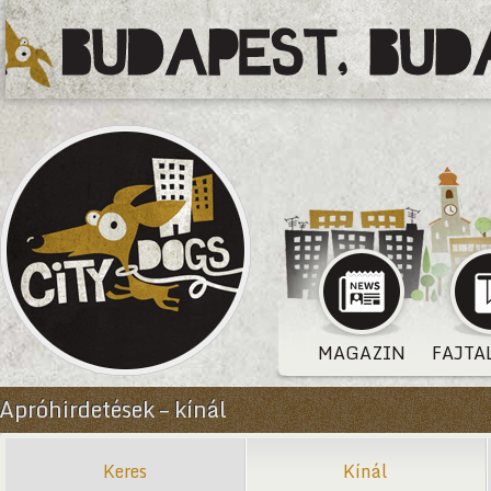
MAGAZIN
FAJTA
Apróhirdetések – kínál
Keres
Kínál