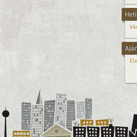
Heti
Vár
Ajá
Éle