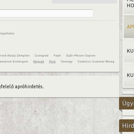
HO
AP
olgaltatás
KU
rsod-Abaúj-Zemplén
Csongrád
Fejér
Győr-Moson-Sopron
omárom-Esztergom
Nógrád
Pest
Somogy
Szabolcs-Szatmár-Bereg
KU
felelő apróhirdetés.
Ügy
Hird