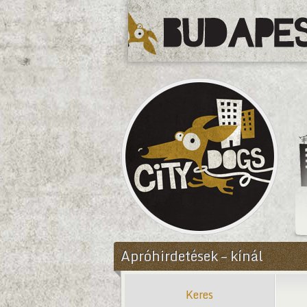
CityDogs
Apróhirdetések – kínál
Keres