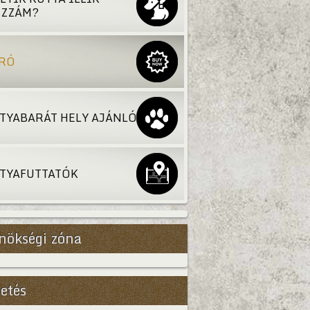
ZZÁM?
RÓ
TYABARÁT HELY AJÁNLÓ
TYAFUTTATÓK
nökségi zóna
etés