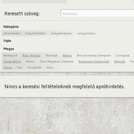
Keresett szöveg:
Kategória
állateledel
kutyaházfűtés
kutyakiképzés
szolgaltatás
Fajta
Megye
Budapest
Bács-Kiskun
Baranya
Békés
Borsod-Abaúj-Zemplén
Csongrád
Hajdú-Bihar
Heves
Jász-Nagykun-Szolnok
Komárom-Esztergom
Nógrád
Pe
Tolna
Vas
Veszprém
Zala
Nincs a keresési feltételeknek megfelelő apróhirdetés.