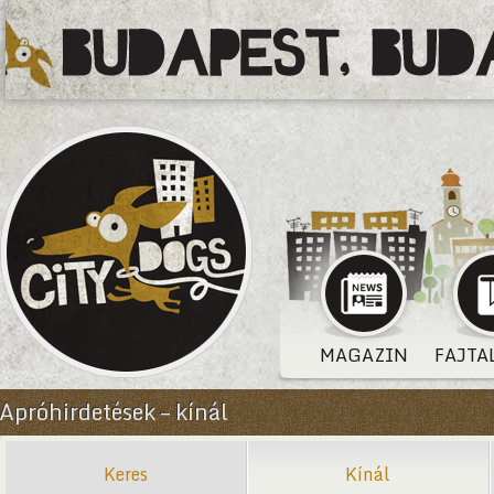
MAGAZIN
FAJTA
Apróhirdetések – kínál
Keres
Kínál