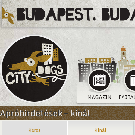
MAGAZIN
FAJTA
Apróhirdetések – kínál
Keres
Kínál