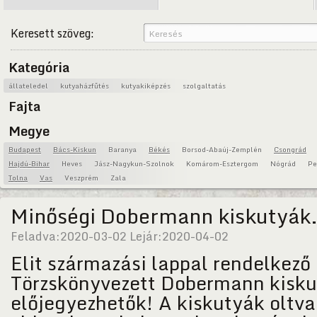
Keresett szöveg:
Kategória
állateledel
kutyaházfűtés
kutyakiképzés
szolgaltatás
Fajta
Megye
Budapest
Bács-Kiskun
Baranya
Békés
Borsod-Abaúj-Zemplén
Csongrád
Hajdú-Bihar
Heves
Jász-Nagykun-Szolnok
Komárom-Esztergom
Nógrád
Pe
Tolna
Vas
Veszprém
Zala
Minőségi Dobermann kiskutyák
Feladva:
2020-03-02
Lejár:
2020-04-02
Elit származási lappal rendelkező 
Törzskönyvezett Dobermann kisk
előjegyezhetők! A kiskutyák oltva,