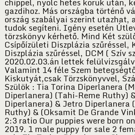
chippel, nyolc hetes koruk után, k
gazdihoz. Más országba történő vá
ország szabályai szerint utazhat, 
tudok segíteni. Igény esetén Útle
törzskönyv kérhető. Mind Két szül
Csípőízületi Diszplázia szűréssel, 
Diszplázia szűréssel, DCM ( Szív s
2020.02.03.án lettek felülvizsgál
Valamint 14 féle Szem betegségt
Kiskutyát,csak Törzskönyvvel, Sz
Szülök : Tia Torina Diperlanera (
Diperlanera) (Tahi-Reme Ruthy) &
Diperlanera) & Jetro Diperlanera
Ruthy) & (Oksamit De Grande Vin
2:3 ratio Our puppies were born o
2019. 1 male puppy for sale 2 fem