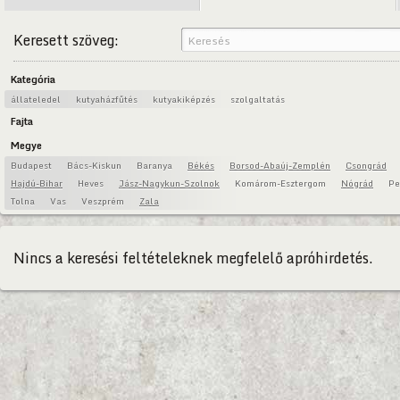
Keresett szöveg:
Kategória
állateledel
kutyaházfűtés
kutyakiképzés
szolgaltatás
Fajta
Megye
Budapest
Bács-Kiskun
Baranya
Békés
Borsod-Abaúj-Zemplén
Csongrád
Hajdú-Bihar
Heves
Jász-Nagykun-Szolnok
Komárom-Esztergom
Nógrád
Pe
Tolna
Vas
Veszprém
Zala
Nincs a keresési feltételeknek megfelelő apróhirdetés.